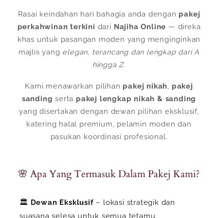
Rasai keindahan hari bahagia anda dengan
pakej
Asal (Sabah/Sarawak)
perkahwinan terkini
dari
Najiha Online
— direka
khas untuk pasangan moden yang menginginkan
majlis yang
elegan, terancang dan lengkap dari A
Bandar Ketibaan (Semenanjung)
hingga Z
.
Kami menawarkan pilihan
pakej nikah
,
pakej
sanding
serta
pakej lengkap nikah & sanding
Tarikh Majlis
yang disertakan dengan dewan pilihan eksklusif,
katering halal premium, pelamin moden dan
pasukan koordinasi profesional.
Jumlah Tetamu (pax)
🌸 Apa Yang Termasuk Dalam Pakej Kami?
Jenis Majlis
🏛️
Dewan Eksklusif
– lokasi strategik dan
suasana selesa untuk semua tetamu.