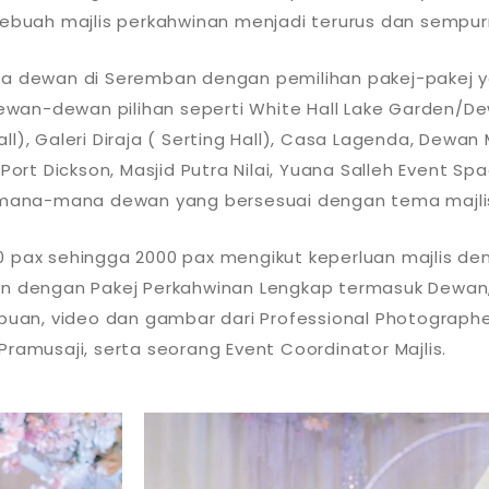
esebuah majlis perkahwinan menjadi terurus dan sempur
a dewan di Seremban dengan pemilihan pakej-pakej y
ewan-dewan pilihan seperti White Hall Lake Garden/De
ll), Galeri Diraja ( Serting Hall), Casa Lagenda, Dewan 
 Port Dickson, Masjid Putra Nilai, Yuana Salleh Event 
 mana-mana dewan yang bersesuai dengan tema majli
 pax sehingga 2000 pax mengikut keperluan majlis de
dengan Pakej Perkahwinan Lengkap termasuk Dewan, K
puan, video dan gambar dari Professional Photographer
ramusaji, serta seorang Event Coordinator Majlis.