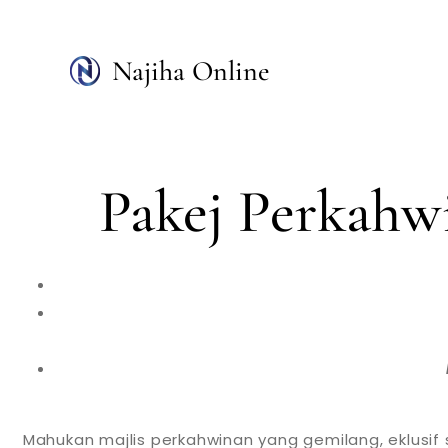
Skip
to
Najiha Online
content
Pakej Perkah
Mahukan majlis perkahwinan yang gemilang, eklusi