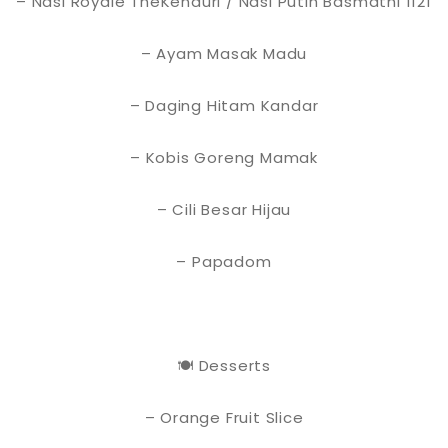
– Nasi Royale TheKenduri / Nasi Putih Basmathi 1121
– Ayam Masak Madu
– Daging Hitam Kandar
– Kobis Goreng Mamak
– Cili Besar Hijau
– Papadom
🍽️ Desserts
– Orange Fruit Slice