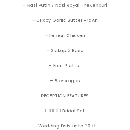
– Nasi Putih / Nasi Royal TheKenduri
– Crispy Garlic Butter Prawn
– Lemon Chicken
– Siakap 3 Rasa
– Fruit Platter
– Beverages
RECEPTION FEATURES
👰🏻‍♀️🤵🏻‍♂️ Bridal Set
– Wedding Dais upto 30 ft