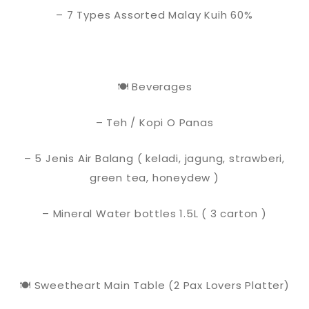
– 7 Types Assorted Malay Kuih 60%
🍽️ Beverages
– Teh / Kopi O Panas
– 5 Jenis Air Balang ( keladi, jagung, strawberi,
green tea, honeydew )
– Mineral Water bottles 1.5L ( 3 carton )
🍽 Sweetheart Main Table (2 Pax Lovers Platter)