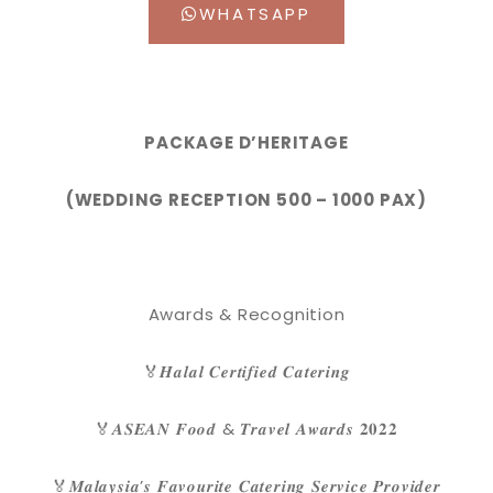
WHATSAPP
PACKAGE D’HERITAGE
(WEDDING RECEPTION 500 – 1000 PAX)
Awards & Recognition
🏅𝑯𝒂𝒍𝒂𝒍 𝑪𝒆𝒓𝒕𝒊𝒇𝒊𝒆𝒅 𝑪𝒂𝒕𝒆𝒓𝒊𝒏𝒈
🏅𝑨𝑺𝑬𝑨𝑵 𝑭𝒐𝒐𝒅 & 𝑻𝒓𝒂𝒗𝒆𝒍 𝑨𝒘𝒂𝒓𝒅𝒔 𝟐𝟎𝟐𝟐
🏅𝑴𝒂𝒍𝒂𝒚𝒔𝒊𝒂’𝒔 𝑭𝒂𝒗𝒐𝒖𝒓𝒊𝒕𝒆 𝑪𝒂𝒕𝒆𝒓𝒊𝒏𝒈 𝑺𝒆𝒓𝒗𝒊𝒄𝒆 𝑷𝒓𝒐𝒗𝒊𝒅𝒆𝒓