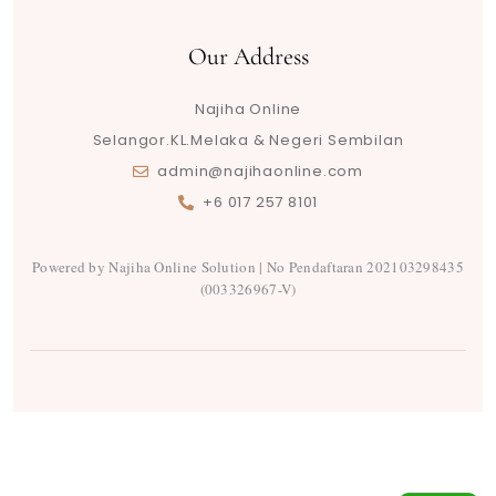
Our Address
Najiha Online
Selangor.KL.Melaka & Negeri Sembilan
admin@najihaonline.com
+6 017 257 8101
Powered by Najiha Online Solution | No Pendaftaran 202103298435
(003326967-V)