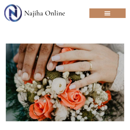
Skip
to
Najiha Online
content