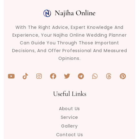
Najiha Online
With The Right Advice, Expert Knowledge And
Experience, Your Najiha Online Wedding Planner
Can Guide You Through Those Important
Decisions, And Offer Professional And Measured
Opinions.
Y
T
I
F
T
T
W
T
P
o
i
n
a
w
e
h
h
i
u
k
s
c
i
l
a
r
n
t
t
t
e
t
e
t
e
t
Useful Links
u
o
a
b
t
g
s
a
e
b
k
g
o
e
r
a
d
r
About Us
e
r
o
r
a
p
s
e
a
k
m
p
s
Service
m
t
Gallery
Contact Us