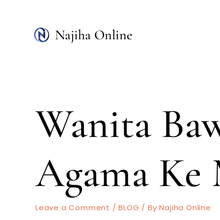
Skip
to
Najiha Online
content
Wanita Baw
Agama Ke 
Leave a Comment
/
BLOG
/ By
Najiha Online