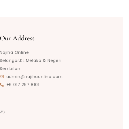
Our Address
Najiha Online
Selangor.KL.Melaka & Negeri
Sembilan
admin@najihaonline.com
+6 017 257 8101
-V)