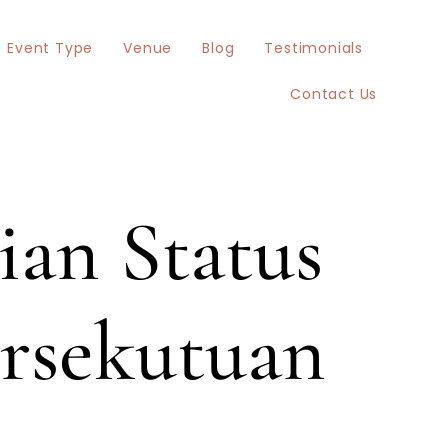
Event Type
Venue
Blog
Testimonials
Contact Us
ian Status
rsekutuan