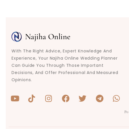
Najiha Online
With The Right Advice, Expert Knowledge And
Experience, Your Najiha Online Wedding Planner
Can Guide You Through Those Important
Decisions, And Offer Professional And Measured
Opinions.
Y
T
I
F
T
T
W
o
i
n
a
w
e
h
u
k
s
c
i
l
a
Po
t
t
t
e
t
e
t
u
o
a
b
t
g
s