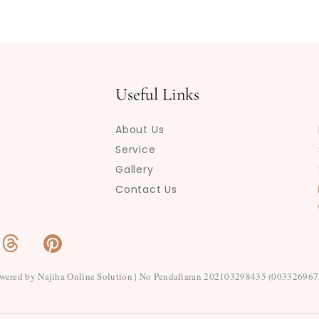
Useful Links
About Us
Service
Gallery
Contact Us
T
P
h
i
r
n
wered by Najiha Online Solution | No Pendaftaran 202103298435 (003326967
e
t
a
e