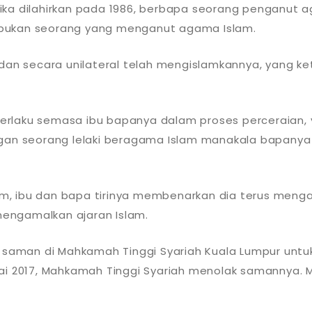
ika dilahirkan pada 1986, berbapa seorang penganut
 bukan seorang yang menganut agama Islam.
an secara unilateral telah mengislamkannya, yang keti
erlaku semasa ibu bapanya dalam proses perceraian,
ngan seorang lelaki beragama Islam manakala bapany
m, ibu dan bapa tirinya membenarkan dia terus men
 mengamalkan ajaran Islam.
an saman di Mahkamah Tinggi Syariah Kuala Lumpur un
lai 2017, Mahkamah Tinggi Syariah menolak samannya.