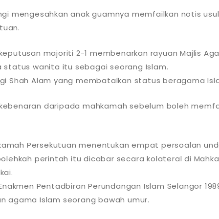
ungi mengesahkan anak guamnya memfailkan notis us
tuan.
eputusan majoriti 2-1 membenarkan rayuan Majlis Aga
status wanita itu sebagai seorang Islam.
gi Shah Alam yang membatalkan status beragama Islam
pat kebenaran daripada mahkamah sebelum boleh memf
kamah Persekutuan menentukan empat persoalan unda
lehkah perintah itu dicabar secara kolateral di Mahka
kai.
3) Enakmen Pentadbiran Perundangan Islam Selangor 
an agama Islam seorang bawah umur.